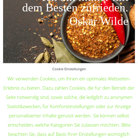
dem Besten zufrieden.
Oskar Wilde
Cookie Einstellungen
Wir verwenden Cookies, um Ihnen ein optimales Webseiten-
Erlebnis zu bieten. Dazu zählen Cookies, die für den Betrieb der
Seite notwendig sind, sowie solche, die lediglich zu anonymen
Statistikzwecken, für Komforteinstellungen oder zur Anzeige
personalisierter Inhalte genutzt werden. Sie können selbst
STARTSEITE
RISTORANTE L’ANGELO
KONTAKT
entscheiden, welche Kategorien Sie zulassen möchten. Bitte
LIEFER- UND ZAHLUNGSBEDINGUNGEN
beachten Sie, dass auf Basis Ihrer Einstellungen womöglich